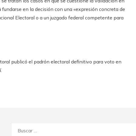
 se tratan los casos en que se cuestione la validación en
á fundarse en la decisión con una «expresión concreta de
acional Electoral o a un juzgado federal competente para
oral publicó el padrón electoral definitivo para voto en
.
Buscar: