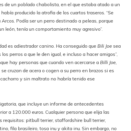
s de un poblado chabolista, en el que estaba atado a un
 había producido la atrofia de los cuartos traseros. “Se
 Arcos. Podía ser un perro destinado a peleas, porque
un león, tenía un comportamiento muy agresivo”.
idad es adiestrador canino. Ha conseguido que
Bili Joe
sea
los perros a que le den igual, e incluso a hacer amigos”,
unque hay personas que cuando ven acercarse a
Billi Joe,
 se cruzan de acera o cogen a su perro en brazos si es
cachorro y sin maltrato no habría tenido ese
bligatoria, que incluye un informe de antecedentes
rior a 120.000 euros. Cualquier persona que elija las
uisitos: pitbull terrier, staffordshire bull terrier,
ino, fila brasileiro, tosa inu y akita inu. Sin embargo, no