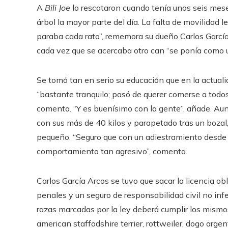
A
Bili Joe
lo rescataron cuando tenía unos seis mese
árbol la mayor parte del día. La falta de movilidad le
paraba cada rato”, rememora su dueño Carlos García
cada vez que se acercaba otro can “se ponía como 
Se tomó tan en serio su educación que en la actual
“bastante tranquilo; pasó de querer comerse a todos 
comenta. “Y es buenísimo con la gente”, añade. A
con sus más de 40 kilos y parapetado tras un bozal,
pequeño. “Seguro que con un adiestramiento desde 
comportamiento tan agresivo”, comenta.
Carlos García Arcos se tuvo que sacar la licencia o
penales y un seguro de responsabilidad civil no infe
razas marcadas por la ley deberá cumplir los mismos req
american staffodshire terrier, rottweiler, dogo argent