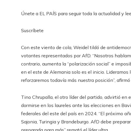
Únete a EL PAÍS para seguir toda la actualidad y leer
Suscríbete
Con este viento de cola, Weidel tildó de antidemocrá
votantes representados por AfD. “Nosotros hablamo
contrario, aumenta la “polarización social” e imposi
en el este de Alemania solo es el inicio. Lideramos
reforzaremos todavía más nuestra posición”, afirmó 
Tino Chrupalla, el otro líder del partido, advirtió e
dormirse en los laureles ante las elecciones en Bav
federales del este del país en 2024. “El próximo a
Sajonia, Turingia y Brandeburgo. AfD debe prepara
preparada para más” remató el líder ultra.