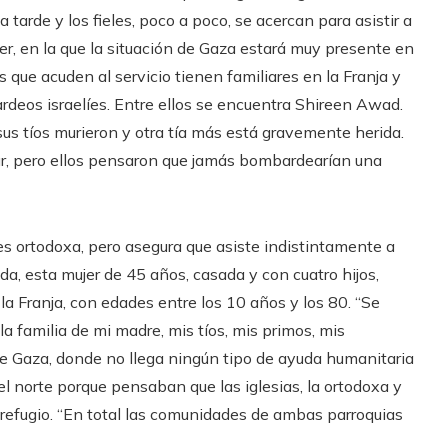
 tarde y los fieles, poco a poco, se acercan para asistir a
her, en la que la situación de Gaza estará muy presente en
es que acuden al servicio tienen familiares en la Franja y
rdeos israelíes. Entre ellos se encuentra Shireen Awad.
us tíos murieron y otra tía más está gravemente herida.
 sur, pero ellos pensaron que jamás bombardearían una
 es ortodoxa, pero asegura que asiste indistintamente a
ada, esta mujer de 45 años, casada y con cuatro hijos,
a Franja, con edades entre los 10 años y los 80. “Se
la familia de mi madre, mis tíos, mis primos, mis
de Gaza, donde no llega ningún tipo de ayuda humanitaria
el norte porque pensaban que las iglesias, la ortodoxa y
 de refugio. “En total las comunidades de ambas parroquias