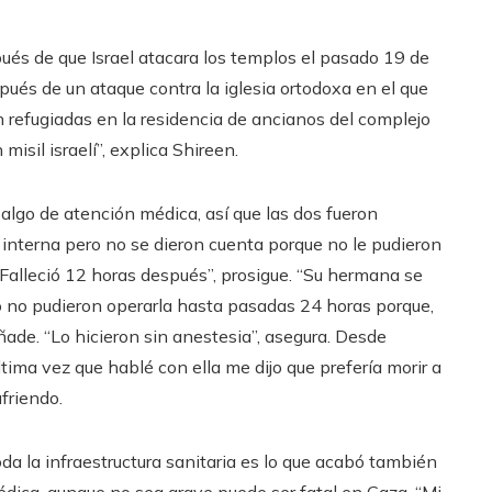
pués de que Israel atacara los templos el pasado 19 de
spués de un ataque contra la iglesia ortodoxa en el que
 refugiadas en la residencia de ancianos del complejo
isil israelí”, explica Shireen.
 algo de atención médica, así que las dos fueron
a interna pero no se dieron cuenta porque no le pudieron
 Falleció 12 horas después”, prosigue. “Su hermana se
ro no pudieron operarla hasta pasadas 24 horas porque,
ñade. “Lo hicieron sin anestesia”, asegura. Desde
tima vez que hablé con ella me dijo que prefería morir a
ufriendo.
oda la infraestructura sanitaria es lo que acabó también
médica, aunque no sea grave puede ser fatal en Gaza. “Mi