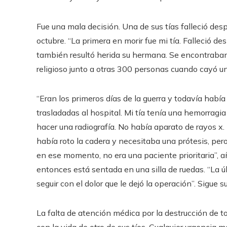
Fue una mala decisión. Una de sus tías falleció des
octubre. “La primera en morir fue mi tía. Falleció de
también resultó herida su hermana. Se encontraban
religioso junto a otras 300 personas cuando cayó un m
“Eran los primeros días de la guerra y todavía había
trasladadas al hospital. Mi tía tenía una hemorragi
hacer una radiografía. No había aparato de rayos x.
había roto la cadera y necesitaba una prótesis, pe
en ese momento, no era una paciente prioritaria”, a
entonces está sentada en una silla de ruedas. “La úl
seguir con el dolor que le dejó la operación”. Sigue s
La falta de atención médica por la destrucción de t
con la vida de otro de sus tíos. Cualquier urgencia 