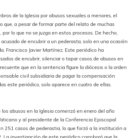
ros de la Iglesia por abusos sexuales a menores, el
to que, a pesar de formar parte del relato de muchas
, por lo que no se juzga en estos procesos. De hecho,
 acusado de encubrir a un pederasta, solo en una ocasión
a, Francisco Javier Martínez. Este periódico ha
sados de encubrir, silenciar o tapar casos de abusos en
cuente que en la sentencia figure la diócesis o la orden
ponsable civil subsidiaria de pagar la compensación
as este periódico, solo aparece en cuatro de ellas.
e los abusos en la Iglesia comenzó en enero del año
aticano y al presidente de la Conferencia Episcopal
n 251 casos de pederastia, lo que forzó a la institución a
. La investigación de este periódico corroboró que la