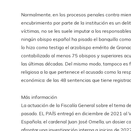
Normalmente, en los procesos penales contra miemb
encubrimiento por parte de la institución es un deli
víctimas, no se les suele imputar a los responsables
ningún obispo español ha pisado el banquillo como
lo hizo como testigo el arzobispo emérito de Granad
contabilizado al menos 75 obispos y superiores acu
las últimas décadas. Del mismo modo, tampoco es fre
religiosa a la que pertenece el acusado como la res
económica: de las 48 sentencias que tiene registrad
Más información
La actuación de la Fiscalía General sobre el tema d
pasado. EL PAÍS entregó en diciembre de 2021 al V
Española, el cardenal Juan José Omella, un dosier co
afrontar una investigación interna a inicios de 2022