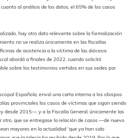
cuanto al análisis de los datos, el 65% de los casos
alizado, hay otro dato relevante sobre la formalización
iento no se realiza únicamente en las fiscalías
ficinas de asistencia a la víctima de las diócesis
scal abordó a finales de 2022, cuando solicitó
ible sobre los testimonios vertidos en sus sedes por
scopal Española, envió una carta interna a los obispos
lías provinciales los casos de víctimas que sigan siendo
y desde 2015—, y a la Fiscalía General, únicamente las
r otro, que se entregase la relación de casos —de nuevo
sean mayores en la actualidad “que ya han sido
asos que la Iglesia ha recibido desde 2019. Por lo que