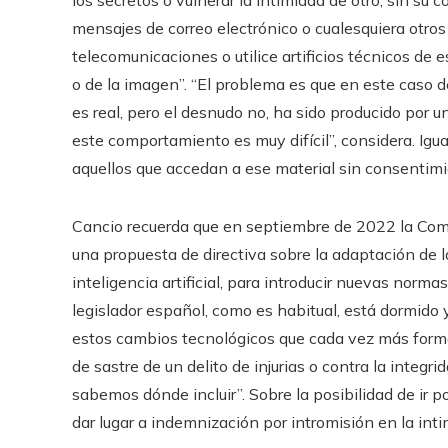
los secretos o vulnerar la intimidad de otro, sin su
mensajes de correo electrónico o cualesquiera otro
telecomunicaciones o utilice artificios técnicos de 
o de la imagen”. “El problema es que en este caso d
es real, pero el desnudo no, ha sido producido por una 
este comportamiento es muy difícil”, considera. Igua
aquellos que accedan a ese material sin consentimi
Cancio recuerda que en septiembre de 2022 la Comi
una propuesta de directiva sobre la adaptación de l
inteligencia artificial, para introducir nuevas norma
legislador español, como es habitual, está dormido 
estos cambios tecnológicos que cada vez más forman 
de sastre de un delito de injurias o contra la integ
sabemos dónde incluir”. Sobre la posibilidad de ir po
dar lugar a indemnización por intromisión en la int