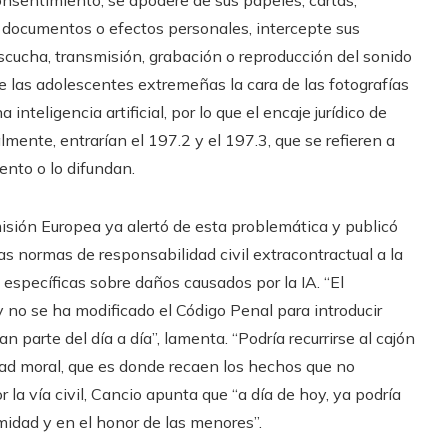
 consentimiento, se apodere de sus papeles, cartas,
s documentos o efectos personales, intercepte sus
escucha, transmisión, grabación o reproducción del sonido
e las adolescentes extremeñas la cara de las fotografías
inteligencia artificial, por lo que el encaje jurídico de
lmente, entrarían el 197.2 y el 197.3, que se refieren a
ento o lo difundan.
sión Europea ya alertó de esta problemática y publicó
as normas de responsabilidad civil extracontractual a la
s específicas sobre daños causados por la IA. “El
y no se ha modificado el Código Penal para introducir
parte del día a día”, lamenta. “Podría recurrirse al cajón
ridad moral, que es donde recaen los hechos que no
r la vía civil, Cancio apunta que “a día de hoy, ya podría
imidad y en el honor de las menores”.