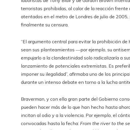
laboristas de Tony Blair y de Gordon Brown intentar
terroristas prohibidas, al calor de la reacción frent
atentados en el metro de Londres de julio de 2005,
finalmente su censura.
“El argumento central para evitar la prohibición de
sean sus planteamientos ―por ejemplo, su antisem
empujarlo a la clandestinidad solo radicalizaría a s
lanzamiento de potenciales extremistas. Es preferib
imponer su ilegalidad”, afirmaba uno de los princ
durante un intenso debate en torno a la lucha antite
Braverman, y con ella gran parte del Gobierno cons
pueden hacer más de lo que han hecho hasta ahora p
incitan al odio y a la violencia. Por ejemplo, el cá
convocadas hasta la fecha:
From the river to the se