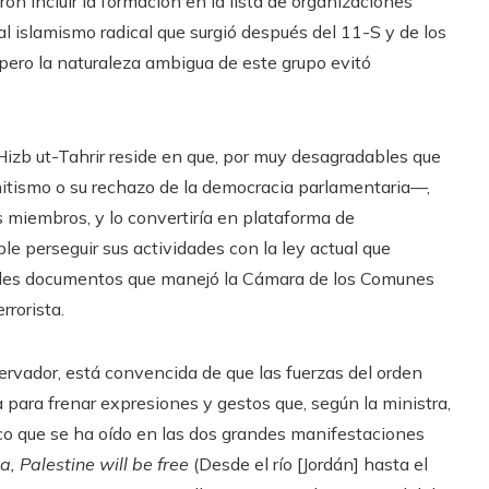
on incluir la formación en la lista de organizaciones
e al islamismo radical que surgió después del 11-S y de los
 pero la naturaleza ambigua de este grupo evitó
 Hizb ut-Tahrir reside en que, por muy desagradables que
itismo o su rechazo de la democracia parlamentaria—,
us miembros, y lo convertiría en plataforma de
le perseguir sus actividades con la ley actual que
ipales documentos que manejó la Cámara de los Comunes
rrorista.
ervador, está convencida de que las fuerzas del orden
ara frenar expresiones y gestos que, según la ministra,
ntico que se ha oído en las dos grandes manifestaciones
a, Palestine will be free
(Desde el río [Jordán] hasta el