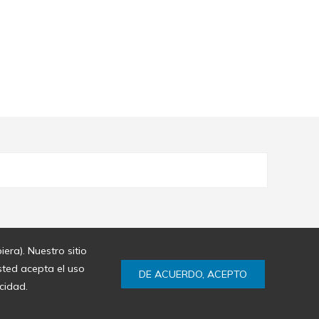
era). Nuestro sitio
sted acepta el uso
DE ACUERDO, ACEPTO
cidad.