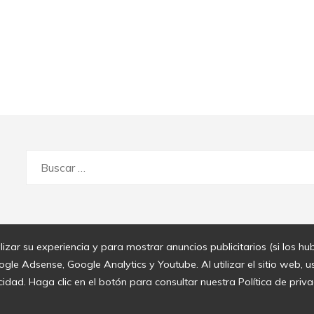
Buscar:
zar su experiencia y para mostrar anuncios publicitarios (si los hubi
le Adsense, Google Analytics y Youtube. Al utilizar el sitio web, u
idad. Haga clic en el botón para consultar nuestra Política de priva
© 2020 Viral News. All Right Reserved.