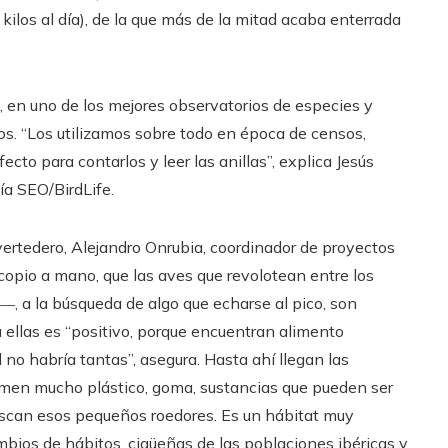
ilos al día), de la que más de la mitad acaba enterrada
 en uno de los mejores observatorios de especies y
os. “Los utilizamos sobre todo en época de censos,
ecto para contarlos y leer las anillas”, explica Jesús
ía SEO/BirdLife.
vertedero, Alejandro Onrubia, coordinador de proyectos
scopio a mano, que las aves que revolotean entre los
―, a la búsqueda de algo que echarse al pico, son
a ellas es “positivo, porque encuentran alimento
l no habría tantas”, asegura. Hasta ahí llegan las
Comen mucho plástico, goma, sustancias que pueden ser
uscan esos pequeños roedores. Es un hábitat muy
mbios de hábitos, cigüeñas de las poblaciones ibéricas y