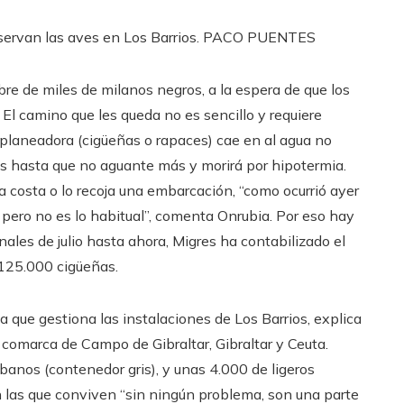
ervan las aves en Los Barrios.
PACO PUENTES
ubre de miles de milanos negros, a la espera de que los
 El camino que les queda no es sencillo y requiere
 planeadora (cigüeñas o rapaces) cae en al agua no
tas hasta que no aguante más y morirá por hipotermia.
la costa o lo recoja una embarcación, “como ocurrió ayer
 pero no es lo habitual”, comenta Onrubia. Por eso hay
nales de julio hasta ahora, Migres ha contabilizado el
 125.000 cigüeñas.
a que gestiona las instalaciones de Los Barrios, explica
 comarca de Campo de Gibraltar, Gibraltar y Ceuta.
anos (contenedor gris), y unas 4.000 de ligeros
on las que conviven “sin ningún problema, son una parte