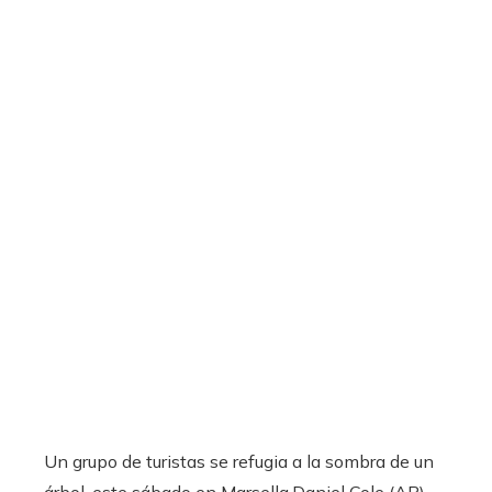
Un grupo de turistas se refugia a la sombra de un
árbol, este sábado en Marsella.
Daniel Cole (AP)