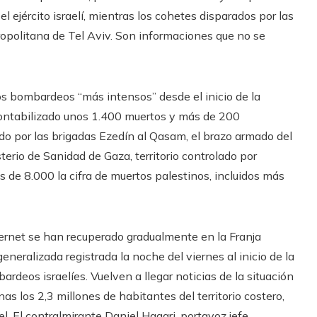
 ejército israelí, mientras los cohetes disparados por las
ropolitana de Tel Aviv. Son informaciones que no se
s bombardeos “más intensos” desde el inicio de la
 contabilizado unos 1.400 muertos y más de 200
do por las brigadas Ezedín al Qasam, el brazo armado del
erio de Sanidad de Gaza, territorio controlado por
e 8.000 la cifra de muertos palestinos, incluidos más
ternet se han recuperado gradualmente en la Franja
neralizada registrada la noche del viernes al inicio de la
ardeos israelíes. Vuelven a llegar noticias de la situación
 los 2,3 millones de habitantes del territorio costero,
 El contralmirante Daniel Hagari, portavoz jefe