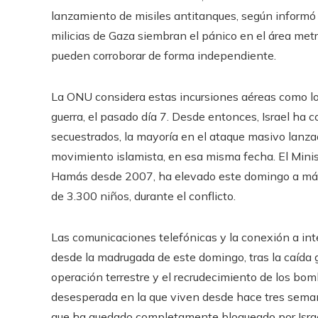
lanzamiento de misiles antitanques, según informó el
milicias de Gaza siembran el pánico en el área met
pueden corroborar de forma independiente.
La ONU considera estas incursiones aéreas como lo
guerra, el pasado día 7. Desde entonces, Israel ha
secuestrados, la mayoría en el ataque masivo lanza
movimiento islamista, en esa misma fecha. El Minist
Hamás desde 2007, ha elevado este domingo a más d
de 3.300 niños, durante el conflicto.
Las comunicaciones telefónicas y la conexión a in
desde la madrugada de este domingo, tras la caída ge
operación terrestre y el recrudecimiento de los bomb
desesperada en la que viven desde hace tres semanas
que ha quedado completamente bloqueado por Israel.