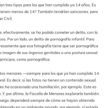
rían tres tipos para los que han cumplido ya 14 años. Es
ue tienen menos de 14? También tendrían sanciones, pero
o Civil.
, efectivamente, se ha podido cometer un delito, con lo
os. Por un lado, un delito de pornografía infantil. Para
xpresamente que esa fotografía tiene que ser pornográfica
na imagen de sus órganos genitales o una postura sexual.
principio, como pornográfica.
 estos menores —siempre para los que ya han cumplido 14
al. Es decir, si las fotos no tienen un contenido sexual,
les ha ocasionado una humillación, por ejemplo. Este es
o. Y, por último, la Fiscalía de Menores exploraría también
 embargo, dependerá siempre de cómo se hayan obtenido
obtenido en un ambiente privado, por ejemplo, sí estaría