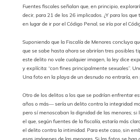
Fuentes fiscales señalan que, en principio, explora
decir, para 21 de los 26 implicados. ¿Y para los q
en lugar de ir por el Código Penal, se iría por el Códig
Suponiendo que la Fiscalía de Menores concluya que
que se sabe hasta ahora se abrirían tres posibles tip
este delito no vale cualquier imagen, la ley dice e
y explícita: “con fines principalmente sexuales”. U
Una foto en la playa de un desnudo no entraría, en 
Otro de los delitos a los que se podrían enfrentar
años o más― sería un delito contra la integridad mor
pero sí menoscaban la dignidad de las menores; si 
el que, según fuentes de la fiscalía, estaría más clar
el delito contra la intimidad. Para este caso, sin
esas imágenes de las menores. Si las fotos se han 